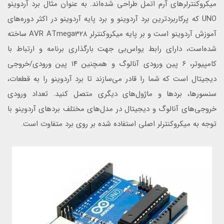
میکروکنترلرهای آرم اتمل طراحی شده‌اند. به عنوان مثال برد آردوینو
UNO که پرکاربردترین برد آردوینو و برد پایه آردوینو در اکثر دوره‌های
آموزش آردوینو است و بر پایه میکروکنترلر AVR ATmega328 ساخته
شده‌است، دارای رابط یواس‌بی جهت بارگذاری برنامه و ارتباط با
کامپیوتر، ۶ پین ورودی آنالوگ و همچنین ۱۴ پین ورودی/خروجی
دیجیتال است که شما را قادر می‌سازند تا برد آردوینو را به قطعات،
سنسورها، بردها و ماژول‌های دیگری متصل کنید. تعداد ورودی
خروجی‌های آنالوگ و دیجیتال در مدل‌های مختلف بردهای آردوینو با
توجه به میکروکنترلر اصلی استفاده شده بر روی برد متفاوت است.