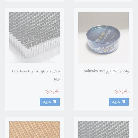
واکس 300 گرم polivaks sv6
هانی کام آلومینیوم با ضخامت 1
اینچ
ناموجود
ناموجود
خرید
خرید