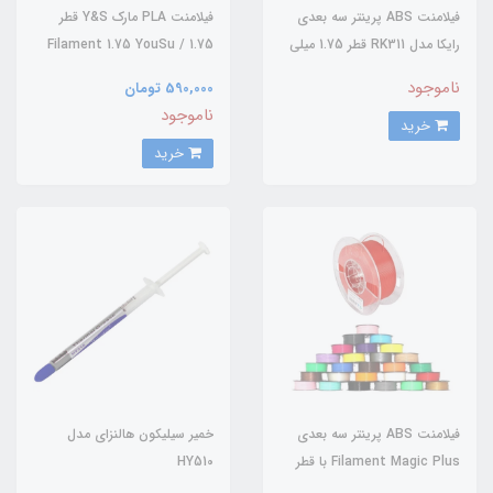
فیلامنت ABS پرینتر سه بعدی
فيلامنت PLA مارک Y&S قطر
رایکا مدل RK311 قطر 1.75 میلی
1.75 / Filament 1.75 YouSu
متر 1 کیلوگرم
ناموجود
590,000 تومان
ناموجود
خرید
خرید
فیلامنت ABS پرینتر سه بعدی
خمیر سیلیکون هالنزای مدل
Filament Magic Plus با قطر
HY510
1.75mm