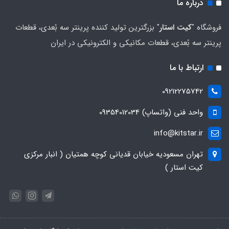
درباره ما
فروشگاه "
کیت استار
" بزرگترین تولید کننده پرینتر سه بُعدی، قطعات
پرینتر سه بُعدی، قطعات مکانیکی و الکترونیکی در ایران
ارتباط با ما
09212275742
واحد فنی (واتساپ) 09354012034
info@kitstar.ir
تهران مسعودیه خیابان قدیانی کوچه همتیان ( انبار مرکزی
کیت استار )