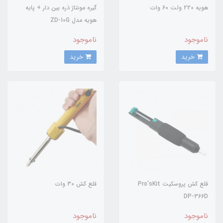
هویه 220 ولت 60 وات
گیره مونتاژ ذره بین دار + پایه
هویه مدل ZD-10G
ناموجود
ناموجود
خرید
خرید
قلع کش پروسکیت Pro'sKit
قلع کش 30 وات
DP-366D
ناموجود
ناموجود