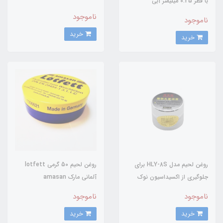
با قطر 0.25 میلیمتر آبی
ناموجود
ناموجود
خرید
خرید
روغن لحیم مدل HLY-8S برای
روغن لحیم 50 گرمی lotfett
جلوگیری از اکسیداسیون نوک
آلمانی مارک amasan
هویه
ناموجود
ناموجود
خرید
خرید