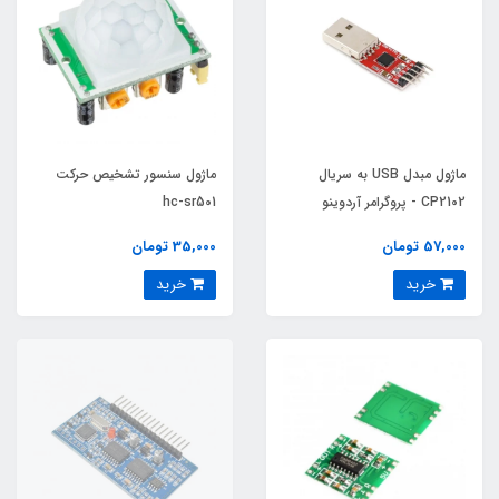
ماژول مبدل USB به سریال
ماژول سنسور تشخیص حرکت
CP2102 - پروگرامر آردوینو
hc-sr501
پرومینی
57,000 تومان
35,000 تومان
خرید
خرید