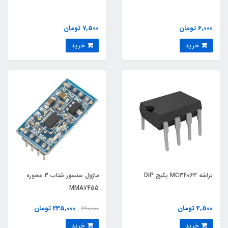
6,000 تومان
7,500 تومان
خرید
خرید
تراشه MC34063 پکیج DIP
ماژول سنسور شتاب 3 محوره
MMA7455
4,500 تومان
235,000 تومان
220,000
خرید
خرید