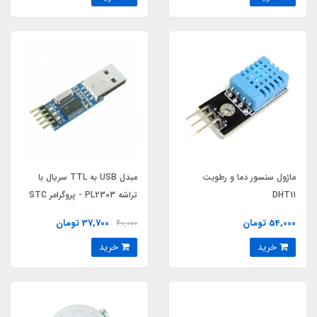
ماژول سنسور دما و رطوبت
مبدل USB به TTL سریال با
DHT11
تراشه PL2303 - پروگرامر STC
54,000 تومان
37,700 تومان
40,000
خرید
خرید