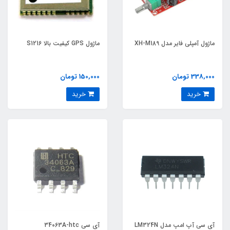
ماژول آمپلی فایر مدل XH-M189
ماژول GPS کیفیت بالا S1216
338,000 تومان
150,000 تومان
خرید
خرید
آی سی آپ امپ مدل LM324N
آی سی 34063A-htc