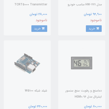
مدل HW-771 مناسب خودرو
TCRT5000 Transmitter
94,900 تومان
28,000 تومان
ناموجود
ناموجود
خرید
خرید
دماسنج و رطوبت سنج سنسور
شیلد شبکه W5100
اینترنال مدل HGM0.96
80,000 تومان
420,000 تومان