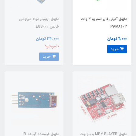
ماژول آمپلی فایر استریو 3 وات
ماژول اینورتر موج سینوسی
PAM8403
خالص EGS002
11,000 تومان
312,000 تومان
ناموجود
خرید
خرید
ماژول MP3 PLAYER و بلوتوث
ماژول فرستنده گیرنده IR