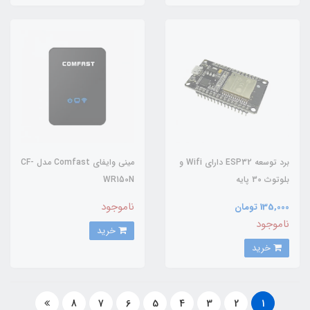
برد توسعه ESP32 دارای Wifi و
مینی وایفای Comfast مدل CF-
بلوتوث 30 پایه
WR150N
ناموجود
135,000 تومان
ناموجود
خرید
خرید
8
7
6
5
4
3
2
1