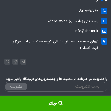
09212275742
واحد فنی (واتساپ) 09354012034
info@kitstar.ir
تهران مسعودیه خیابان قدیانی کوچه همتیان ( انبار مرکزی
کیت استار )
با عضویت در خبرنامه، از تخفیف‌ها و جدیدترین‌های فروشگاه باخبر شوید:
عضویت
فیلتر
ساخت سایت توسط
Portal