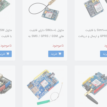
ماژول Sim900A با قابلیت
ماژول SIM800L دارای قابلیت
GPRS ،GSM و ارسال و دریافت
های SMS / GPRS / GSM به
ب
ه همراه آنتن و کابل
همراه آنتن
SMS دارای رگولاتور داخلی
د
ناموجود
ناموجود
خرید
خرید