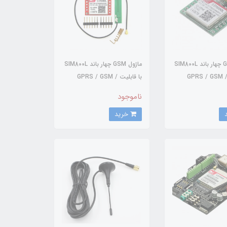
ماژول GSM چهار باند SIM800L
ماژول GSM چهار باند SIM800L
ا قابلیت GPRS / GSM /
با قابلیت GPRS / GSM /
SMS به همراه آنتن IPX و
ناموجود
Spring
خرید