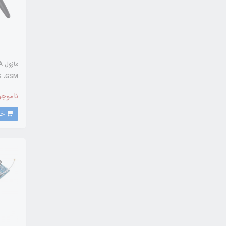
پیامک ب
ناموجو
خرید