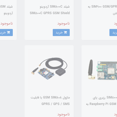
شیلد SIM900 GSM/GPRS به
شیلد SIM800C آردوینو
نتن
SIM800C GPRS GSM Shield
آردوینو
For Arduino به همراه آنتن
د
ناموجود
ناموجود
خرید
خرید
شیلد SIM800C رزبری پای
ماژول GSM SIM808 با قابلیت
Raspberry Pi GSM Shield به
GPRS / GPS / SMS
نتن
د
ناموجود