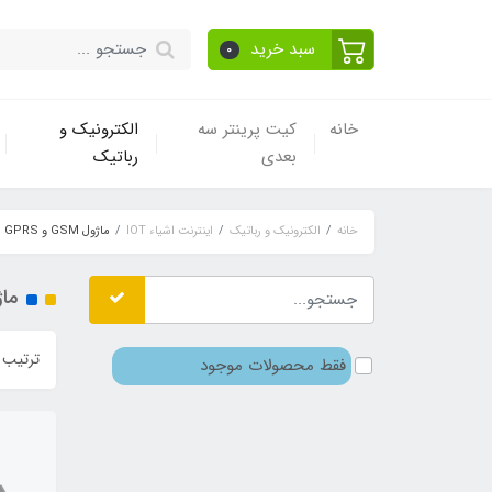
سبد خرید
0
خانه
کیت پرینتر سه
الکترونیک و
بعدی
رباتیک
خانه
الکترونیک و رباتیک
اینترنت اشیاء IOT
ماژول GSM و GPRS
ماژول 
ترتیب 
فقط محصولات موجود