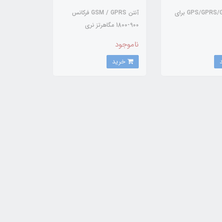
شیلد GPS/GPRS/GSM برای
آنتن GSM / GPRS فرکانس
900-1800 مگاهرتز نری
ناموجود
خرید