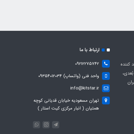
ارتباط با ما
09212275742
د کننده
ُعدی،
واحد فنی (واتساپ) 09354012034
ران
info@kitstar.ir
تهران مسعودیه خیابان قدیانی کوچه
همتیان ( انبار مرکزی کیت استار )