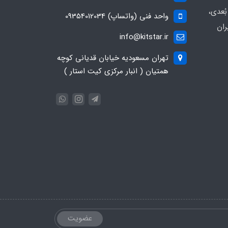
ُعدی،
واحد فنی (واتساپ) 09354012034
ران
info@kitstar.ir
تهران مسعودیه خیابان قدیانی کوچه
همتیان ( انبار مرکزی کیت استار )
عضویت