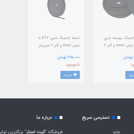
یمینگ پیوسته متری
تسمه تایمینگ متری GT2 با
GT2 با عرض 6mm و گام 2
عرض 6mm و گام 2 میلی‌متر
35,000 تومان
د
ناموجود
خرید
دسترسی سریع
درباره ما
فروشگاه "
کیت استار
" بزرگترین تولی
خانه