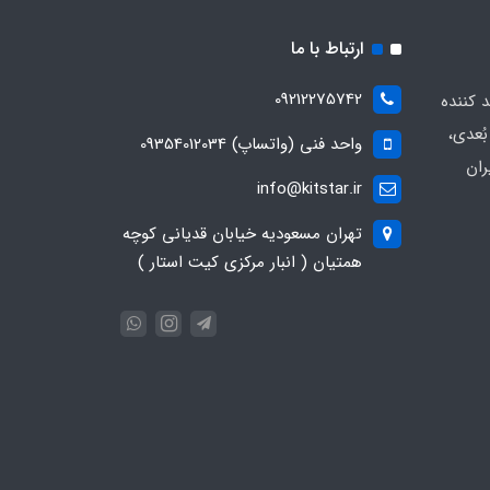
ارتباط با ما
09212275742
د کننده
ُعدی،
واحد فنی (واتساپ) 09354012034
ران
info@kitstar.ir
تهران مسعودیه خیابان قدیانی کوچه
همتیان ( انبار مرکزی کیت استار )