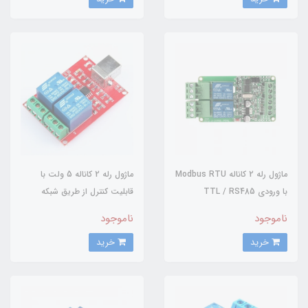
ماژول رله 2 کاناله Modbus RTU
ماژول رله 2 کاناله 5 ولت با
با ورودی TTL / RS485
قابلیت کنترل از طریق شبکه
ناموجود
ناموجود
خرید
خرید