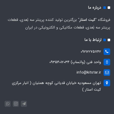
درباره ما
فروشگاه "
کیت استار
" بزرگترین تولید کننده پرینتر سه بُعدی، قطعات
پرینتر سه بُعدی، قطعات مکانیکی و الکترونیکی در ایران
ارتباط با ما
09212275742
واحد فنی (واتساپ) 09354012034
info@kitstar.ir
تهران مسعودیه خیابان قدیانی کوچه همتیان ( انبار مرکزی
کیت استار )