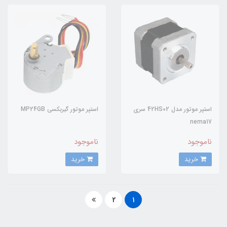
استپر موتور مدل 42HS02 سری
استپر موتور گیربکسی MP24GB
nema17
ناموجود
ناموجود
خرید
خرید
2
1