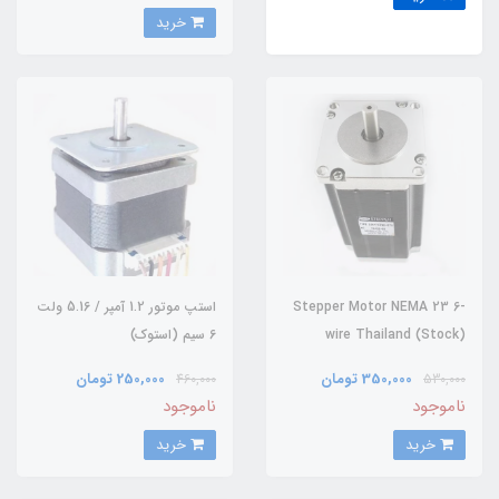
خرید
Stepper Motor NEMA 23 6-
استپ موتور 1.2 آمپر / 5.16 ولت
wire Thailand (Stock)
6 سیم (استوک)
350,000 تومان
250,000 تومان
460,000
530,000
ناموجود
ناموجود
خرید
خرید