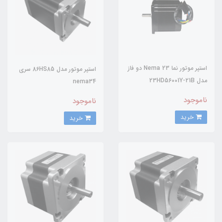
استپر موتور نما 23 Nema دو فاز
استپر موتور مدل 86HS85 سری
مدل 23HD56001Y-21B
nema34
ناموجود
ناموجود
خرید
خرید