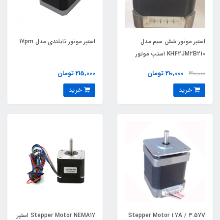
استپر موتور شش سیم مدل
استپر موتور تایلندی مدل 17pm
KH42JM2B210 استپ موتور
210,000 تومان
215,000 تومان
310,000
خرید
خرید
Stepper Motor 1.7A / 3.57V
Stepper Motor NEMA17 استپر