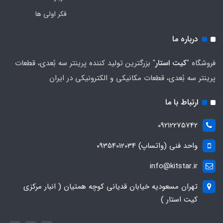
فکر اولی ها
درباره ما
فروشگاه "
کیت استار
" بزرگترین تولید کننده پرینتر سه بُعدی، قطعات
پرینتر سه بُعدی، قطعات مکانیکی و الکترونیکی در ایران
ارتباط با ما
09212275742
واحد فنی (واتساپ) 09354012034
info@kitstar.ir
تهران مسعودیه خیابان قدیانی کوچه همتیان ( انبار مرکزی
کیت استار )