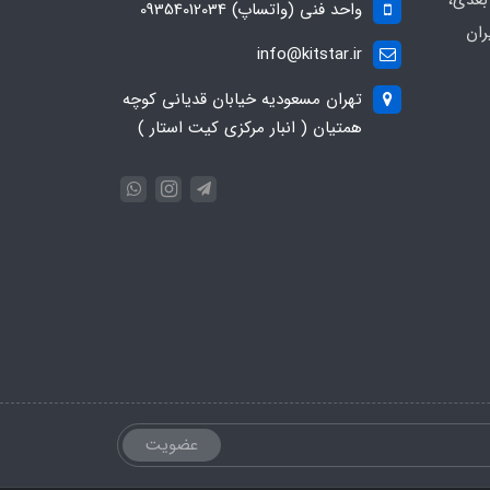
ُعدی،
واحد فنی (واتساپ) 09354012034
ران
info@kitstar.ir
تهران مسعودیه خیابان قدیانی کوچه
همتیان ( انبار مرکزی کیت استار )
عضویت