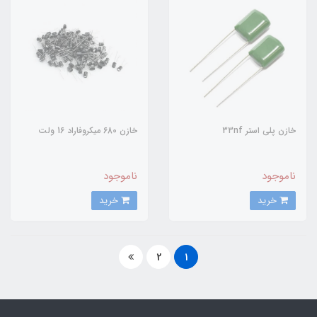
خازن پلی استر 33nf
خازن 680 میکروفاراد 16 ولت
ناموجود
ناموجود
خرید
خرید
2
1