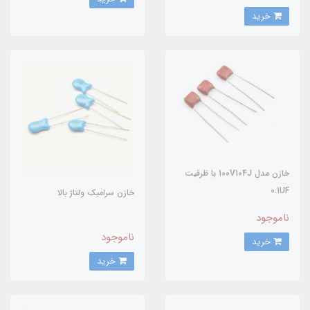
خرید
خازن مدل 100V104J با ظرفیت
0.1UF
خازن سرامیک ولتاژ بالا
ناموجود
ناموجود
خرید
خرید