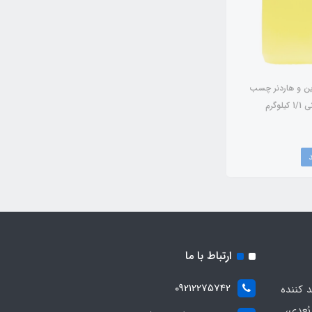
ن و هاردنر چسب
ارتباط با ما
09212275742
د کننده
ُعدی،