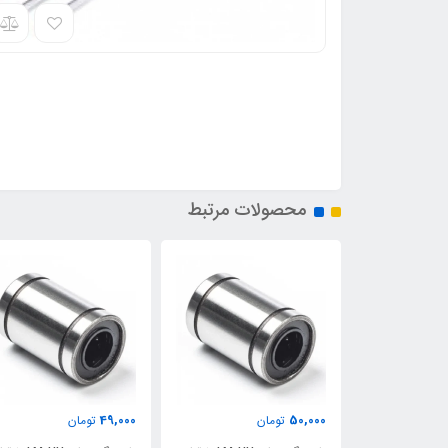
محصولات مرتبط
49,000
50,000
ن
تومان
تومان