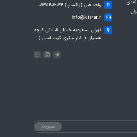
ُعدی،
واحد فنی (واتساپ) 09354012034
ران
info@kitstar.ir
تهران مسعودیه خیابان قدیانی کوچه
همتیان ( انبار مرکزی کیت استار )
عضویت