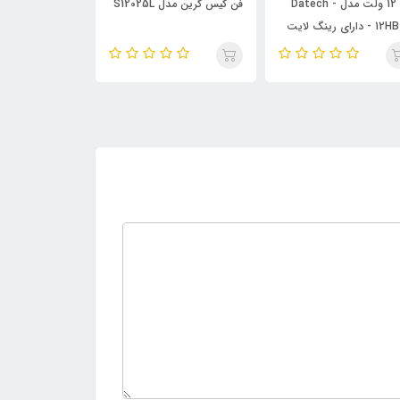
فن 12 ولت مدل Datech -
فن کیس گرین مدل S12025L
فن 12 ولت مدل M1202512M
 دارای رینگ لایت