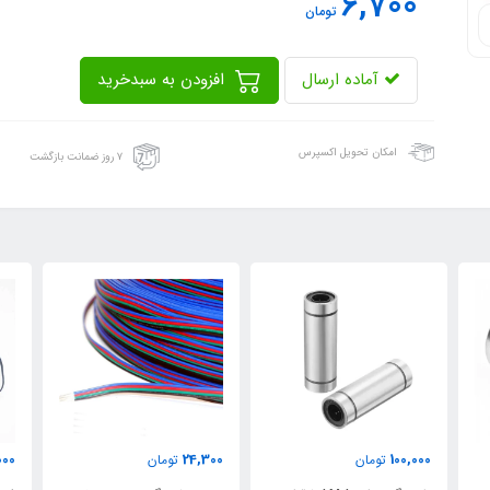
6,700
تومان
آماده ارسال
افزودن به سبدخرید
امکان تحویل اکسپرس
۷ روز ضمانت بازگشت
000
24,300
100,000
تومان
تومان