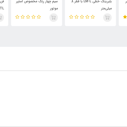
قطر
بلبرینگ خطی LM-L با قطر 8
سیم چهار رنگ مخصوص استپر
میلی‌متر
موتور
12HBTL -