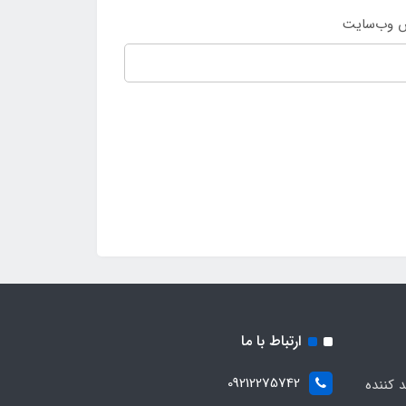
 وب‌سایت
ارتباط با ما
09212275742
د کننده