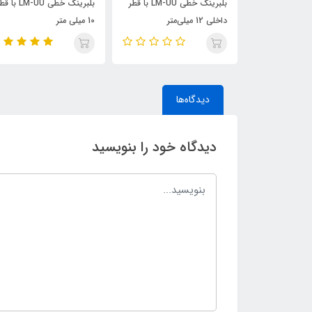
ماژول آمپلی فایر مدل XH-
بلبرینگ خطی LM-UU با قطر
بلبرینگ خطی LM-UU با 
داخلی 12 میلی‌متر
10 میلی متر
دیدگاه‌ها
دیدگاه خود را بنویسید