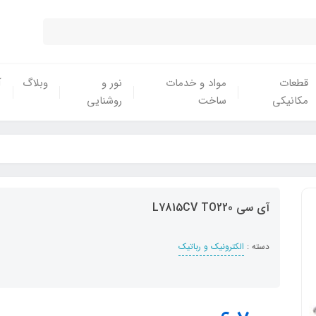
قطعات
مواد و خدمات
نور و
وبلاگ
آ
مکانیکی
ساخت
روشنایی
آی سی L7815CV TO220
دسته :
الکترونیک و رباتیک