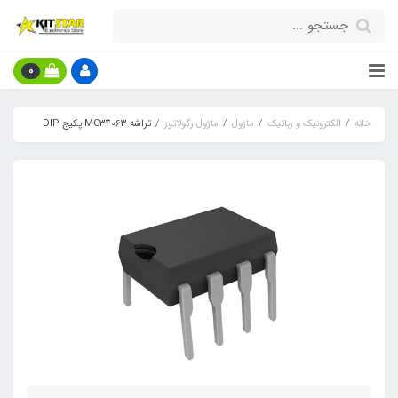
0
خانه
الکترونیک و رباتیک
ماژول
ماژول رگولاتور
تراشه MC34063 پکیج DIP