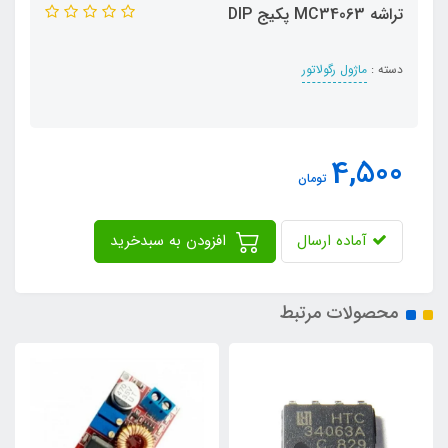
تراشه MC34063 پکیج DIP
دسته :
ماژول رگولاتور
4,500
تومان
آماده ارسال
افزودن به سبدخرید
محصولات مرتبط