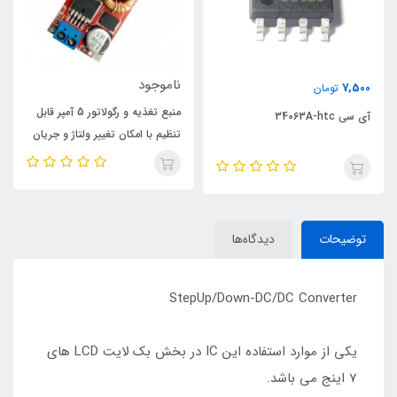
ناموجود
ناموجود
تومان
منبع تغذیه و رگولاتور 5 آمپر قابل
34
تنظیم با امکان تغییر ولتاژ و جریان
DC دارای پل دیود و صافی خازنی
خروجی
توضیحات
دیدگاه‌ها
StepUp/Down-DC/DC Converter
یکی از موارد استفاده این IC در بخش بک لایت LCD های
7 اینج می باشد.