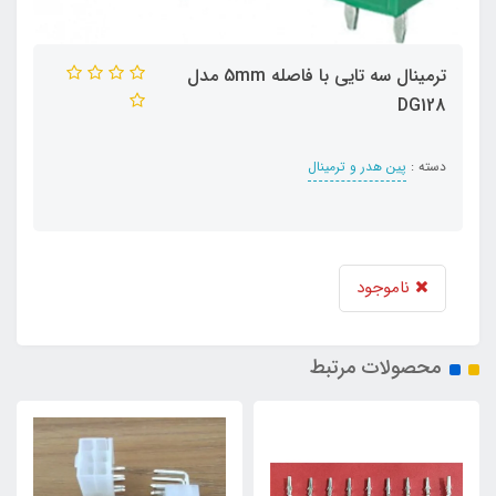
ترمینال سه تایی با فاصله 5mm مدل
DG128
دسته :
پین هدر و ترمینال
ناموجود
محصولات مرتبط