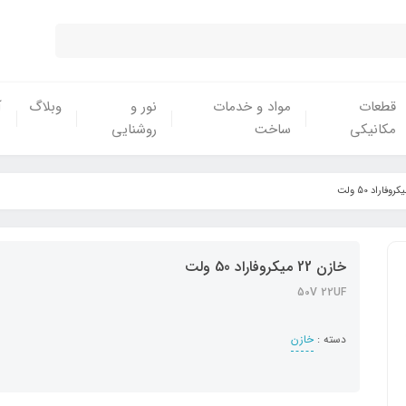
قطعات
مواد و خدمات
نور و
وبلاگ
آ
مکانیکی
ساخت
روشنایی
خازن 22 میکروفاراد 50 ولت
50V 22UF
دسته :
خازن