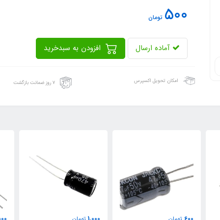
500
تومان
آماده ارسال
افزودن به سبدخرید
امکان تحویل اکسپرس
۷ روز ضمانت بازگشت
00
1,000
600
تومان
تومان