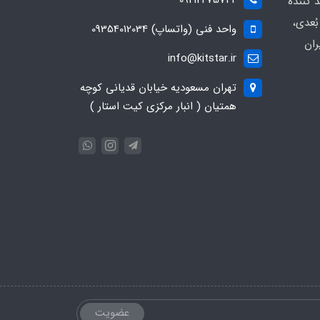
د کننده
ُعدی،
واحد فنی (واتساپ) 09354012034
ران
info@kitstar.ir
تهران مسعودیه خیابان قدیانی کوچه
همتیان ( انبار مرکزی کیت استار )
عضویت