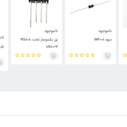
ناموجود
ناموجود
نام
دیود 1N4001
پل یکسوساز تخت RS808
پل د
8A800V