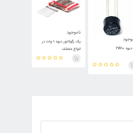
ناموجود
ناموجود
وجود
پک رگولاتور دیود 1 وات در
یود 2W10
انواع مختلف
2 ولت تا 33 ولت