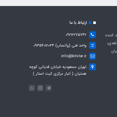
ارتباط با ما
09212275742
د کننده
ُعدی،
واحد فنی (واتساپ) 09354012034
ران
info@kitstar.ir
تهران مسعودیه خیابان قدیانی کوچه
همتیان ( انبار مرکزی کیت استار )