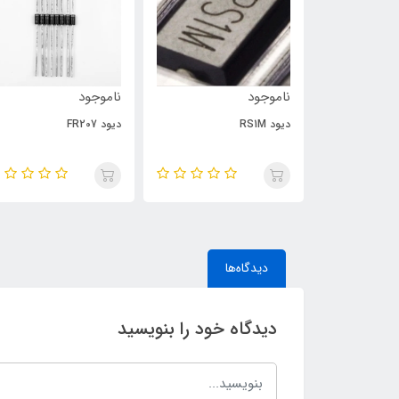
ناموجود
ناموجود
یزر 850nm 1000mW
دیود RS1M
دیود FR207
دیدگاه‌ها
دیدگاه خود را بنویسید