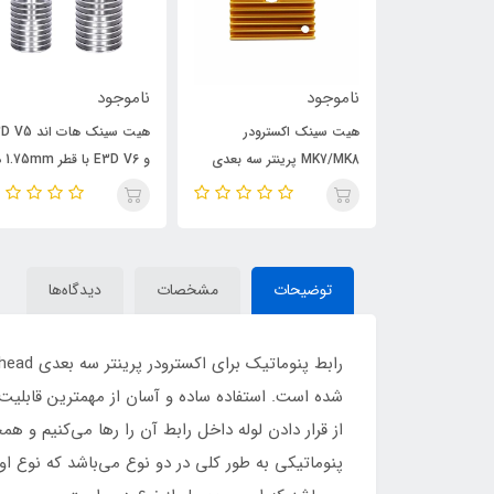
ناموجود
ناموجود
هیت سینک اکسترودر
هیت سینک هات اند
فنر فشاری هیت بد pressure
MK7/MK8 پرینتر سه بعدی
و E3D V6 
spring hot b
طلایی
مدل‌های مختلف
توضیحات
مشخصات
دیدگاه‌ها
از قرار دادن لوله داخل رابط آن را رها می‌کنیم و ه