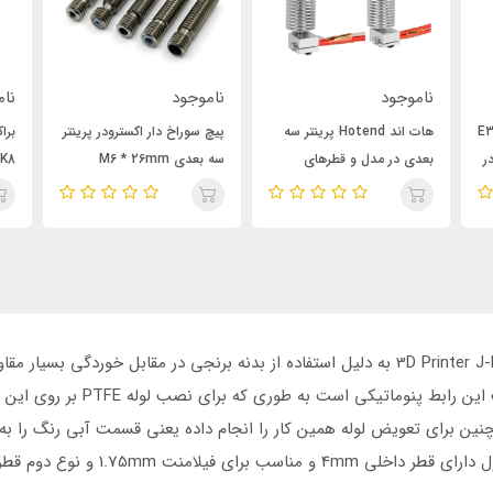
ناموجود
ناموجود
نام
 E3D V5
هات اند Hotend پرینتر سه
پیچ سوراخ دار اکسترودر پرینتر
برا
با قطر 1.75mm در
بعدی در مدل و قطرهای
سه بعدی M6 * 26mm
K8
مختلف
رابط پنوماتیک برای اکسترودر پرینتر سه بعدی 3D Printer J-head به دلیل استفاده از بدنه برن
شده است. استفاده ساده و آسان از
مچنین برای تعویض لوله همین کار را انجام داده یعنی قسمت آبی رنگ را به دا