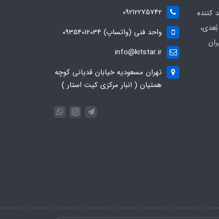
09212275742
د کننده
ُعدی،
واحد فنی (واتساپ) 09354012034
ران
info@kitstar.ir
تهران مسعودیه خیابان قدیانی کوچه
همتیان ( انبار مرکزی کیت استار )