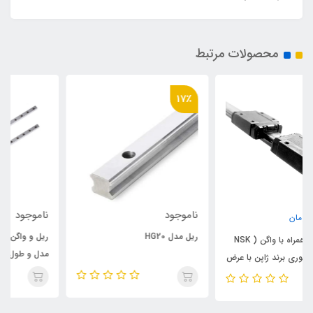
محصولات مرتبط
17٪
ناموجود
ناموجود
ریل مدل HG20
ریل و واگن (ریل واگنی) MGN12 در
مدل و طول‌های مختلف
ض