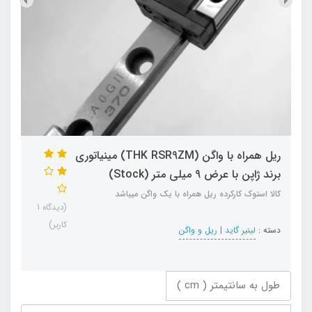
ریل همراه با واگن (THK RSR9ZM) مینیاتوری
برند ژاپن با عرض 9 میلی متر (Stock)
کالا استوک کارکرده ریل همراه با یک واگن میباشد
(دیدگاه 1
کاربر)
دسته :
لینیر گاید | ریل و واگن
طول به سانتیمتر ( cm )