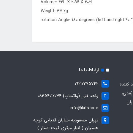
Volume: 44L X 20W X 40H
Weight: 37.2g
rotation Angle: 180 degrees (left and right 90 °
ارتباط با ما
09212275742
د کننده
ُعدی،
واحد فنی (واتساپ) 09354012034
ران
info@kitstar.ir
تهران مسعودیه خیابان قدیانی کوچه
همتیان ( انبار مرکزی کیت استار )