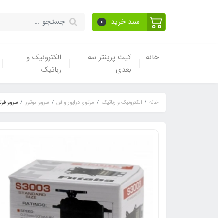
سبد خرید
0
خانه
کیت پرینتر سه
الکترونیک و
بعدی
رباتیک
خانه
الکترونیک و رباتیک
موتور، درایور و فن
سروو موتور
سروو فوتابا s3003