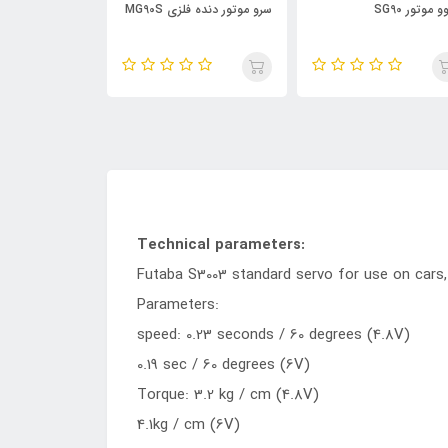
 موتور SG90
سرو موتور دنده فلزی MG90S
vo motor SG90
Technical parameters:
Futaba S3003 standard servo for use on cars, 
Parameters:
speed: 0.23 seconds / 60 degrees (4.8V)
0.19 sec / 60 degrees (6V)
Torque: 3.2 kg / cm (4.8V)
4.1kg / cm (6V)