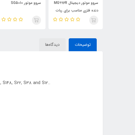
روو دیجیتال
سروو موتور دیجیتال MG996R
سروو موتور SG5010
دنده فلزی مناسب برای ربات
توضیحات
دیدگاه‌ها
 S148, S22, S38 and S12..