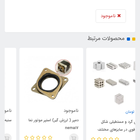
ناموجود
محصولات مرتبط
ناموجود
ناموجود
دمپر ( لرزش گیر) استپر موتور نما
سنبه قطر 3 طول 80 میلی متر
nema17