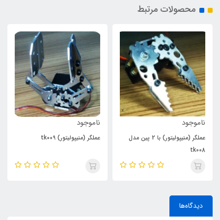
محصولات مرتبط
ناموجود
ناموجود
شاسی هوشمند ربات با پیش بر
ولیتور) با 2 پین مدل
عملگر (منیپولیتور) tk009
4 چرخ (4WD)
دیدگاه‌ها