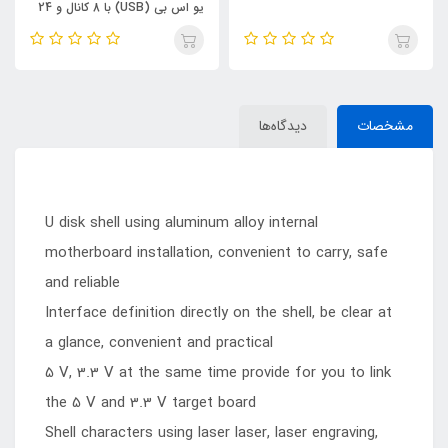
یو اس بی (USB) با 8 کانال و 24
مگاهرتز Saleae
مشخصات
دیدگاه‌ها
U disk shell using aluminum alloy internal
motherboard installation, convenient to carry, safe
and reliable
Interface definition directly on the shell, be clear at
a glance, convenient and practical
5 V, 3.3 V at the same time provide for you to link
the 5 V and 3.3 V target board
Shell characters using laser laser, laser engraving,