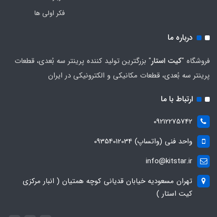
فکر اولی ها
درباره ما
فروشگاه "
کیت استار
" بزرگترین تولید کننده پرینتر سه بُعدی، قطعات
پرینتر سه بُعدی، قطعات مکانیکی و الکترونیکی در ایران
ارتباط با ما
09212275742
واحد فنی (واتساپ) 09354012034
info@kitstar.ir
تهران مسعودیه خیابان قدیانی کوچه همتیان ( انبار مرکزی
کیت استار )