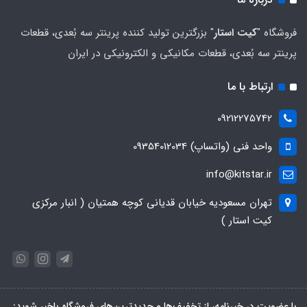
فروشگاه "
کیت استار
" بزرگترین تولید کننده پرینتر سه بُعدی، قطعات
پرینتر سه بُعدی، قطعات مکانیکی و الکترونیکی در ایران
ارتباط با ما
09212275742
واحد فنی (واتساپ) 09354012034
info@kitstar.ir
تهران مسعودیه خیابان قدیانی کوچه همتیان ( انبار مرکزی
کیت استار )
با عضویت در خبرنامه، از تخفیف‌ها و جدیدترین‌های فروشگاه باخبر شوید: