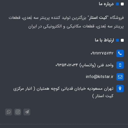
درباره ما
فروشگاه "
کیت استار
" بزرگترین تولید کننده پرینتر سه بُعدی، قطعات
پرینتر سه بُعدی، قطعات مکانیکی و الکترونیکی در ایران
ارتباط با ما
09212275742
واحد فنی (واتساپ) 09354012034
info@kitstar.ir
تهران مسعودیه خیابان قدیانی کوچه همتیان ( انبار مرکزی
کیت استار )