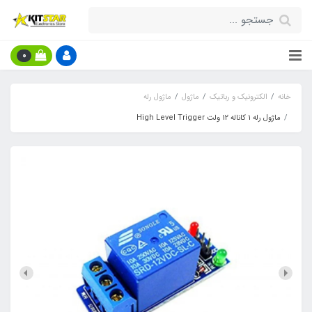
0
خانه
الکترونیک و رباتیک
ماژول
ماژول رله
ماژول رله 1 کاناله 12 ولت High Level Trigger