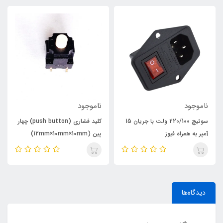
ناموجود
ناموجود
سوئیچ 220/100 ولت با جریان 15
کلید فشاری (push button) چهار
آمپر به همراه فیوز
پین (12mm×10mm×10mm)
دیدگاه‌ها