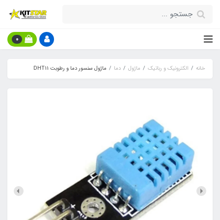
0
خانه
الکترونیک و رباتیک
ماژول
دما
ماژول سنسور دما و رطوبت DHT11