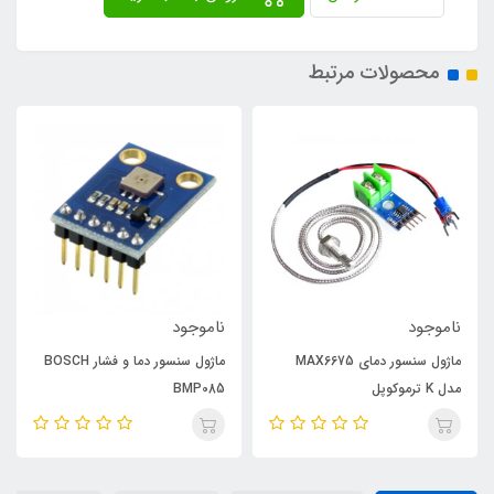
محصولات مرتبط
ناموجود
ناموجود
ماژول سنسور دمای MAX6675
ماژول سنسور دما و فشار BOSCH
مدل K ترموکوپل
BMP085