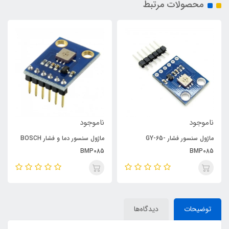
محصولات مرتبط
ناموجود
ناموجود
ماژول سنسور فشار GY-65-
ماژول سنسور دما و فشار BOSCH
BMP085
BMP085
توضیحات
دیدگاه‌ها