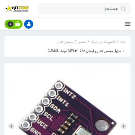
0
خانه
الکترونیک و رباتیک
سنسور
سنسور فشار
ماژول سنسور فشار و ارتفاع MPL3115A2 تولید CJMCU