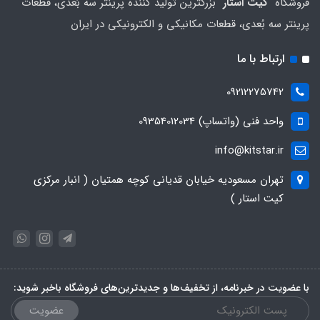
فروشگاه "
کیت استار
" بزرگترین تولید کننده پرینتر سه بُعدی، قطعات
پرینتر سه بُعدی، قطعات مکانیکی و الکترونیکی در ایران
ارتباط با ما
09212275742
واحد فنی (واتساپ) 09354012034
info@kitstar.ir
تهران مسعودیه خیابان قدیانی کوچه همتیان ( انبار مرکزی
کیت استار )
با عضویت در خبرنامه، از تخفیف‌ها و جدیدترین‌های فروشگاه باخبر شوید:
عضویت