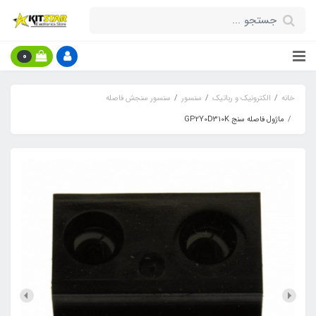
0
خانه
الکترونیک و رباتیک
سنسور
سنسور سنجش فاصله
ماژول فاصله سنج GP2Y0D310K