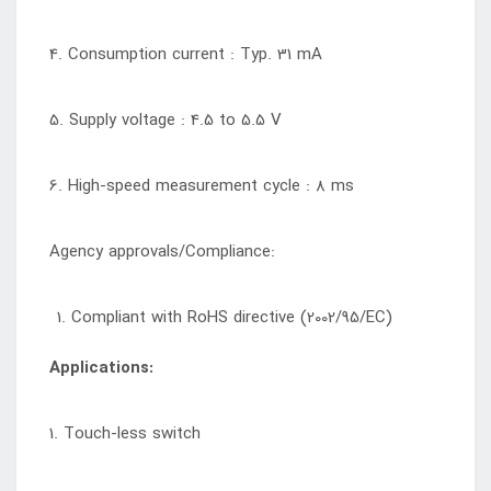
4. Consumption current : Typ. 31 mA
5. Supply voltage : 4.5 to 5.5 V
6. High-speed measurement cycle : 8 ms
Agency approvals/Compliance:
Compliant with RoHS directive (2002/95/EC)
Applications:
1. Touch-less switch