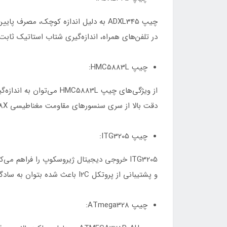
در تلفن‌های همراه، انداز‌ه‌گیری شتاب استاتیک ث
چیپ HMC5883L:
دقت بالا از سری سنسور‌های مقاومت مغناطیسی HMC118X است که با قرار گرفتن 12 بیت ADC با دقت قطب‌نما 1 درجه تا 2 درجه بسیار پرکاربرد است.
چیپ ITG3205:
و پشتیبانی از پروتکل I2C باعث شده بتوان به سادگی با این محصول ارتباط برقرار کرد.
چیپ ATmega328: