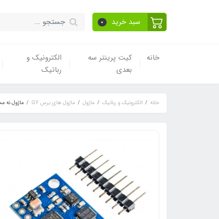
سبد خرید
0
خانه
کیت پرینتر سه
الکترونیک و
بعدی
رباتیک
خانه
الکترونیک و رباتیک
ماژول
ماژول های یرس GY
ماژول نه محور Y-951