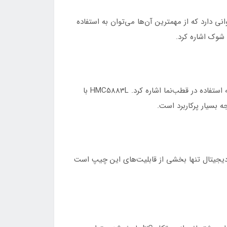
پایین انرژی و سه محور شتاب با دقت اندازه‌گیری 13 بیتی تا 16g کاربرد‌های فراوانی دارد که از مهمترین‌ آن‌ها می‌توان به استفاده
شوک اشاره کرد.
از ویژگی‌های چیپ HMC5883L می‌توان به اندازه‌گیری میدان‌های مغناطیسی با رابط دیجیتال برای برنامه‌های کاربردی از جمله استفاده در قطب‌نما اشاره کرد. HMC5883L با
ن سنسور زاویه‌ایی است. 16 بیت آنالوگ، مبدل آنالوگ به دیجیتال تنها بخشی از قابلیت‌های این چیپ است