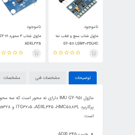
ناموجود
ناموجود
ای سه محور
ماژول شتاب سنج و قطب نما
ماژول شتاب 3 محوره -61
ADXL335
GY-511 LSM303DLHC
GY-27
توضیحات
مشخصات فنی
مشخصات
ماژول IMU GY-951 دارای نه محور ا
است:
چیپ ADXL345: