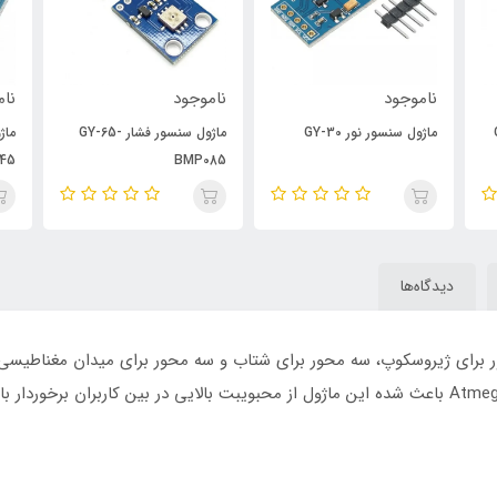
ناموجود
ناموجود
نام
GY
ماژول سنسور نور GY-30
ماژول سنسور فشار GY-65-
345
BMP085
دیدگاه‌ها
ست که سه محور برای ژیروسکوپ، سه محور برای شتاب و سه محور برای میدان مغناط
پرکاربرد ITG3205 ،ADXL345 ،HMC5883L و Atmega328 باعث شده این ماژول از محبویبت بالایی در 