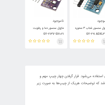
وجود
ناموجود
ناموجود
ماژول سنسور شتاب 3 محوره
ماژول سنسور دما و رطوبت
ماژول ده محوره IMU-GY-801
GY-213V-SI7021
GY-291 ADXL
یسی استفاده می‌شود. قرار گرفتن چهار چیپ مهم و
بین کاربران برخوردار باشد که توضیحات هریک از چیپ‌ها به صورت زیر