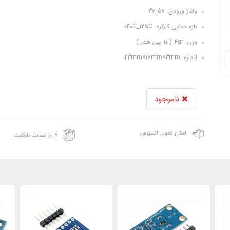
ولتاژ ورودی: 3v_5v
بازه دمایی کارکرد: 40C_125C-
وزن: 4gr ( با پین هدر )
اندازه: 23mm×17mm×3mm
ناموجود
امکان تحویل اکسپرس
۷ روز ضمانت بازگشت