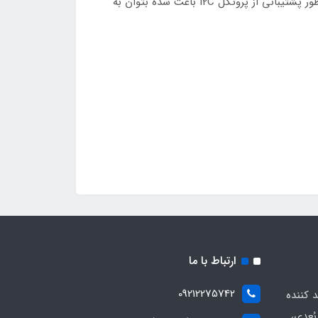
چیپ ATMEGA328P-AU به دلیل عملکرد بالا، مصرف انرژی پایین بسیار و معماری پیشرفته RISC بسیار پرکاربرد است و همین‌طور پشتیبانی از پروتکل I2C باعث شده بتوان به
ارتباط با ما
09212275742
د کننده
ُعدی،