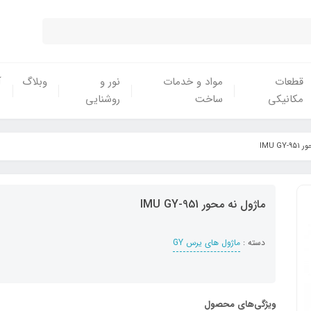
قطعات
مواد و خدمات
نور و
وبلاگ
آ
مکانیکی
ساخت
روشنایی
IMU G
ماژول نه محور IMU GY-951
دسته :
ماژول های یرس GY
ویژگی‌های محصول