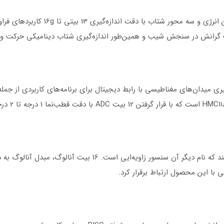
چیپ ADXL345 به دلیل اندازه کوچک، مصرف 
ابت گرانش در سنجش شیب و همین‌طور اندازه‌گیری شتاب دینامیکی حرکت و 
ITG3205 خروجی دیجیتال ژیروسکوپ را فراهم می‌کند که نام دیگر آ