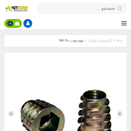
0
خانه
الکترونیک و رباتیک
مهره چوب M6 X10