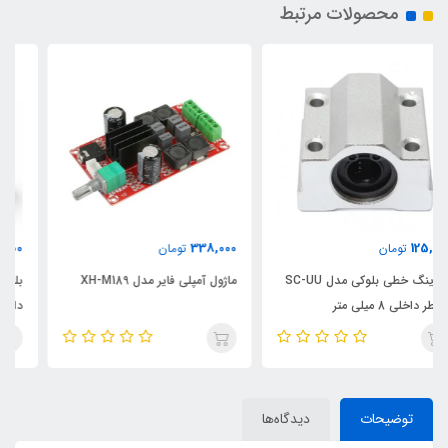
محصولات مرتبط
50,000
338,000
تومان
تومان
دل SC-UU
ماژول آمپلی فایر مدل XH-M189
بلبرینگ خطی LM-UU با قطر
داخلی 12 میلی‌متر
توضیحات
دیدگاه‌ها