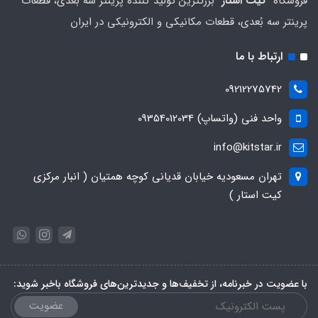
فروشگاه "
کیت استار
" بزرگترین تولید کننده پرینتر سه بُعدی، قطعات
پرینتر سه بُعدی، قطعات مکانیکی و الکترونیکی در ایران
ارتباط با ما
09212275742
واحد فنی (واتساپ) 09354012034
info@kitstar.ir
تهران مسعودیه خیابان قدیانی کوچه همتیان ( انبار مرکزی
کیت استار )
با عضویت در خبرنامه، از تخفیف‌ها و جدیدترین‌های فروشگاه باخبر شوید:
عضویت