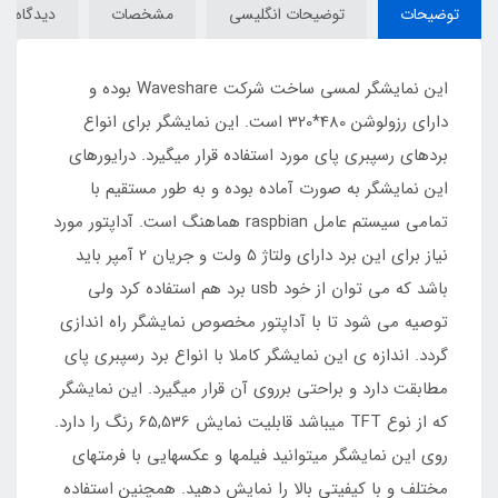
توضیحات
توضیحات انگلیسی
مشخصات
دیدگاه‌ها
این نمایشگر لمسی ساخت شرکت Waveshare بوده و
دارای رزولوشن 480*320 است. این نمایشگر برای انواع
بردهای رسپبری پای مورد استفاده قرار میگیرد. درایورهای
این نمایشگر به صورت آماده بوده و به طور مستقیم با
تمامی سیستم عامل raspbian هماهنگ است. آداپتور مورد
نیاز برای این برد دارای ولتاژ 5 ولت و جریان 2 آمپر باید
باشد که می توان از خود usb برد هم استفاده کرد ولی
توصیه می شود تا با آداپتور مخصوص نمایشگر راه اندازی
گردد. اندازه ی این نمایشگر کاملا با انواع برد رسپبری پای
مطابقت دارد و براحتی برروی آن قرار میگیرد. این نمایشگر
که از نوع TFT میباشد قابلیت نمایش 65,536 رنگ را دارد.
روی این نمایشگر میتوانید فیلمها و عکسهایی با فرمتهای
مختلف و با کیفیتی بالا را نمایش دهید. همچنین استفاده