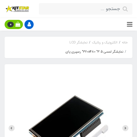
0
خانه
الکترونیک و رباتیک
نمایشگر LCD
نمایشگر لمسی 320x480 "3.5" رسپبری پای