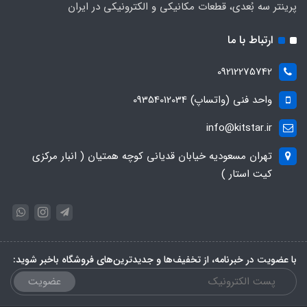
پرینتر سه بُعدی، قطعات مکانیکی و الکترونیکی در ایران
ارتباط با ما
09212275742
واحد فنی (واتساپ) 09354012034
info@kitstar.ir
تهران مسعودیه خیابان قدیانی کوچه همتیان ( انبار مرکزی
کیت استار )
با عضویت در خبرنامه، از تخفیف‌ها و جدیدترین‌های فروشگاه باخبر شوید:
عضویت