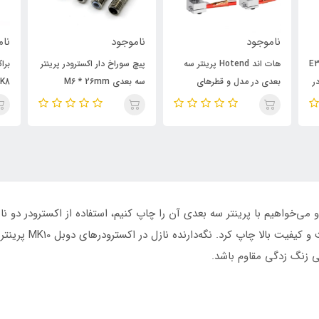
ناموجود
ناموجود
نام
 E3D V5
هات اند Hotend پرینتر سه
پیچ سوراخ دار اکسترودر پرینتر
برا
با قطر 1.75mm در
بعدی در مدل و قطرهای
سه بعدی M6 * 26mm
K8
مختلف
‌خواهیم با پرینتر سه بعدی آن را چاپ کنیم، استفاده از اکسترودر دو نازل
اکسترودر می‌توان به 
 زنگ زدگی مقاوم باشد.