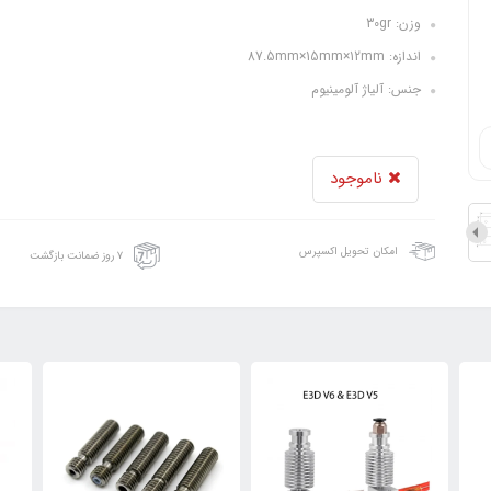
وزن: 30gr
اندازه: 87.5mm×15mm×12mm
جنس: آلیاژ آلومینیوم
ناموجود
امکان تحویل اکسپرس
۷ روز ضمانت بازگشت