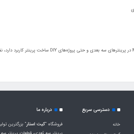
ی
با توجه به اینکه نگه‌دارنده نازل اکسترودر دوبل MK10 در پرینتر‌
دسترسی سریع
درباره ما
فروشگاه "
کیت استار
" بزرگترین تولی
خانه
پرینتر سه بُعدی، قطعات پرینتر سه ب