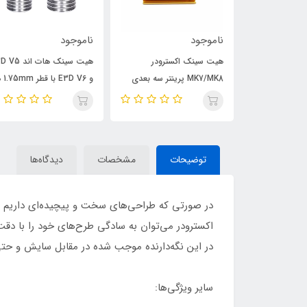
ناموجود
ناموجود
هیت سینک اکسترودر
هیت سینک هات اند
فنر فشاری هیت بد pressure
MK7/MK8 پرینتر سه بعدی
و E3D V6 
spring hot b
طلایی
مدل‌های مختلف
توضیحات
مشخصات
دیدگاه‌ها
در صورتی که طراحی‌های سخت و پیچیده‌ای داریم و می
در این نگه‌دارنده موجب شده در مقابل سایش و حتی
سایر ویژگی‌ها: