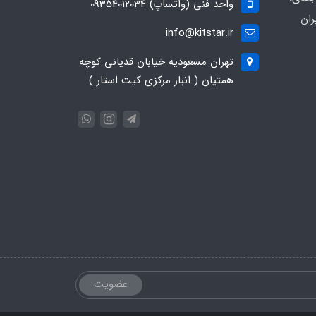
واحد فنی (واتساپ) 09354012034
ران
info@kitstar.ir
تهران مسعودیه خیابان قدیانی کوچه
همتیان ( انبار مرکزی کیت استار )
عضویت