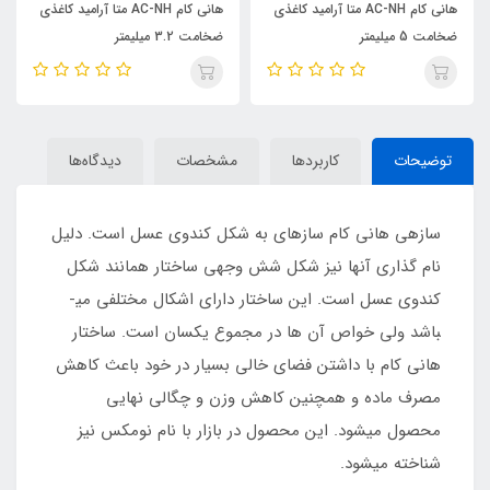
هانی کام AC-NH متا آرامید کاغذی
هانی کام AC-NH متا آرامید کاغذی
ضخامت 5 میلیمتر
ضخامت 3.2 میلیمتر
توضیحات
کاربردها
مشخصات
دیدگاه‌ها
سازه­ی هانی کام سازه­ای به شکل کندو­ی عسل است. دلیل
نام گذاری آن­ها نیز شکل شش وجهی ساختار همانند شکل
کندوی عسل است. این ساختار دارای اشکال مختلفی می­
باشد ولی خواص آن ها در مجموع یکسان است. ساختار
هانی کام با داشتن فضای خالی بسیار در خود باعث کاهش
مصرف ماده و همچنین کاهش وزن و چگالی نهایی
محصول می­شود. این محصول در بازار با نام نومکس نیز
شناخته می­شود.