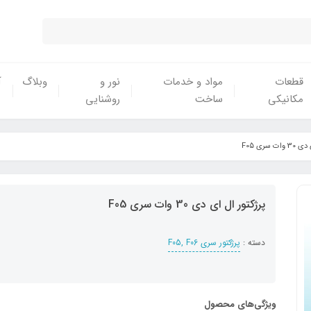
قطعات
مواد و خدمات
نور و
وبلاگ
آ
مکانیکی
ساخت
روشنایی
 سری F05
پرژکتور ال ای دی 30 وات سری F05
دسته :
پرژکتور سری F05, F06
ویژگی‌های محصول