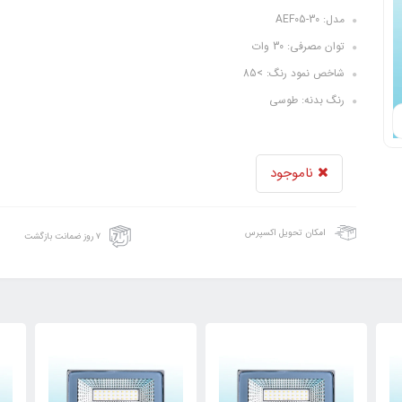
مدل: AEF05-30
توان مصرفی: 30 وات
شاخص نمود رنگ: >85
رنگ بدنه: طوسی
ناموجود
امکان تحویل اکسپرس
۷ روز ضمانت بازگشت