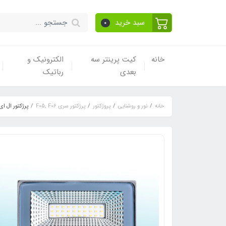
سبد خرید
0
خانه
کیت پرینتر سه
الکترونیک و
بعدی
رباتیک
خانه
نور و روشنایی
پروژکتور
پرژکتور سری F05, F06
پرژکتور ال ای دی 30 وات