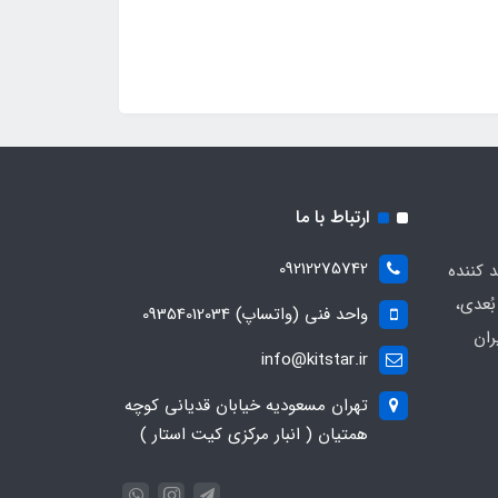
ارتباط با ما
09212275742
د کننده
ُعدی،
واحد فنی (واتساپ) 09354012034
ران
info@kitstar.ir
تهران مسعودیه خیابان قدیانی کوچه
همتیان ( انبار مرکزی کیت استار )