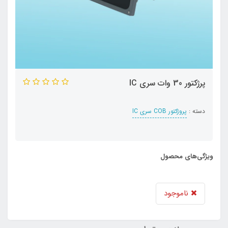
پرژکتور 30 وات سری IC
دسته :
پروژکتور COB سری IC
ویژگی‌های محصول
ناموجود