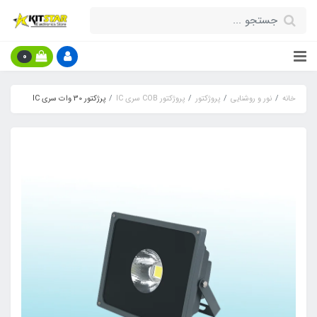
0
خانه
نور و روشنایی
پروژکتور
پروژکتور COB سری IC
پرژکتور 30 وات سری IC