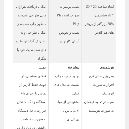
ابعاد ساخت 20 * 20
نصب پرینتر به
امکان دریافت هزاران
* 20 سانتیمتر
صورت Play and
فایل طراحی شده به
20% بزرگتر از پرینتر
Plug
منظور چاپ سه بعدی
های هم کلاس
نصب و تعویض
امکان طراحی و به
آسان کارتریج
اشتراک گذاشتن طرح
های سه بعدیث خود با
دیگران
هوشمندی
پیشرفته
ایمنی
به روز رسانی نرم
بهبود کیفیت چاپ
فضای بسته پرینتر
افزار به صورت
نسبت به مدل های
جهت حفظ کاربر از
اتوماتیک
قبلی
تماس با اجزای داغ
سیستم تغذیه فیلامان
پشتیبانی از مواد
دستگاه و نگاه داشتن
به صورت هوشمند
ای.بی.اس /
حرارت داخل دستگاه
پی.ال.ای
به صورت یکنواخت
نداشتن حرکت خارجی