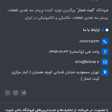
فروشگاه "
کیت استار
" بزرگترین تولید کننده پرینتر سه بُعدی، قطعات
پرینتر سه بُعدی، قطعات مکانیکی و الکترونیکی در ایران
ارتباط با ما
09212275742
واحد فنی (واتساپ) 09354012034
info@kitstar.ir
تهران مسعودیه خیابان قدیانی کوچه همتیان ( انبار مرکزی
کیت استار )
با عضویت در خبرنامه، از تخفیف‌ها و جدیدترین‌های فروشگاه باخبر شوید: