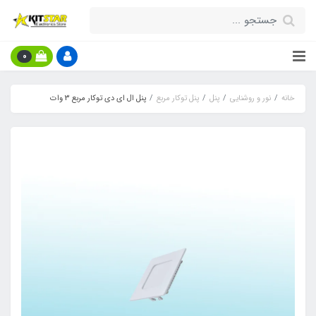
0
خانه
نور و روشنایی
پنل
پنل توکار مربع
پنل ال ای دی توکار مربع 3 وات