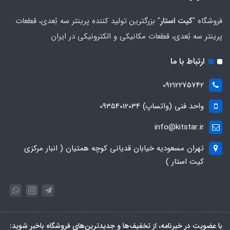
فروشگاه "
کیت استار
" بزرگترین تولید کننده پرینتر سه بُعدی، قطعات
پرینتر سه بُعدی، قطعات مکانیکی و الکترونیکی در ایران
ارتباط با ما
09212275742
واحد فنی (واتساپ) 09354012034
info@kitstar.ir
تهران مسعودیه خیابان قدیانی کوچه همتیان ( انبار مرکزی
کیت استار )
با عضویت در خبرنامه، از تخفیف‌ها و جدیدترین‌های فروشگاه باخبر شوید: