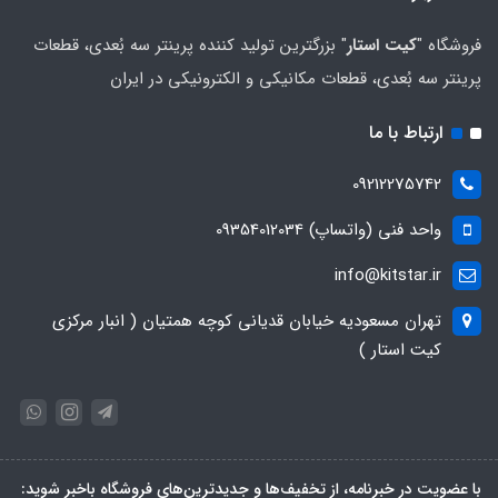
فروشگاه "
کیت استار
" بزرگترین تولید کننده پرینتر سه بُعدی، قطعات
پرینتر سه بُعدی، قطعات مکانیکی و الکترونیکی در ایران
ارتباط با ما
09212275742
واحد فنی (واتساپ) 09354012034
info@kitstar.ir
تهران مسعودیه خیابان قدیانی کوچه همتیان ( انبار مرکزی
کیت استار )
با عضویت در خبرنامه، از تخفیف‌ها و جدیدترین‌های فروشگاه باخبر شوید: