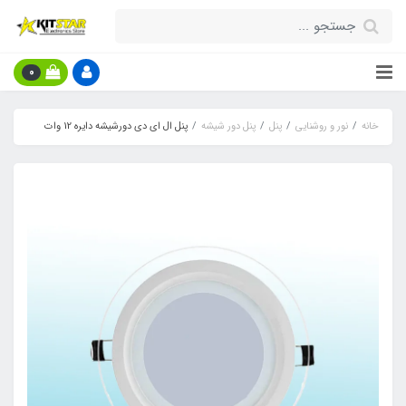
0
خانه
نور و روشنایی
پنل
پنل دور شیشه
پنل ال ای دی دورشیشه دایره 12 وات