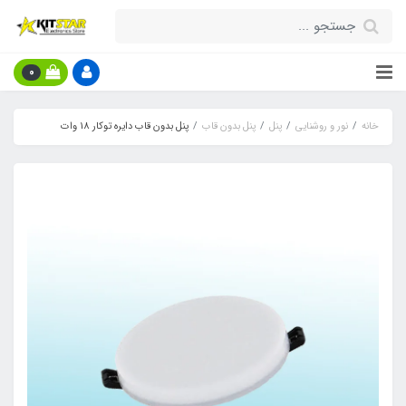
0
خانه
نور و روشنایی
پنل
پنل بدون قاب
پنل بدون قاب دایره توکار 18 وات