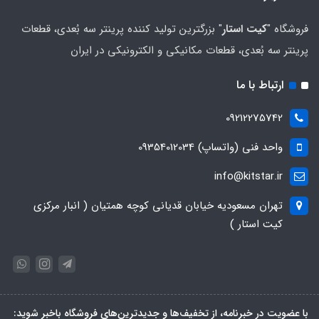
فروشگاه "
کیت استار
" بزرگترین تولید کننده پرینتر سه بُعدی، قطعات
پرینتر سه بُعدی، قطعات مکانیکی و الکترونیکی در ایران
ارتباط با ما
09212275742
واحد فنی (واتساپ) 09354012034
info@kitstar.ir
تهران مسعودیه خیابان قدیانی کوچه همتیان ( انبار مرکزی
کیت استار )
با عضویت در خبرنامه، از تخفیف‌ها و جدیدترین‌های فروشگاه باخبر شوید: