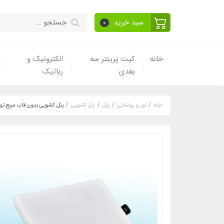
سبد خرید
0
خانه
کیت پرینتر سه
الکترونیک و
بعدی
رباتیک
خانه
نور و روشنایی
پنل
پنل کشویی
پنل کشویی بدون قاب مربع توکار 24 وات س