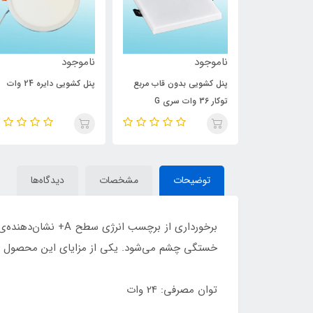
ناموجود
ناموجود
ون قاب مربع
پنل کشویی بدون قاب مربع
پنل کشویی دایره 24 وات
توکار 36 وات سری G
توضیحات
مشخصات
دیدگاه‌ها
برخورداری از برچس
خستگی چشم می‌شود. یکی از مزایای این محصول ع
توان مصرفی: 24 وات