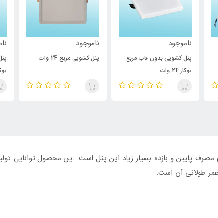
ناموجود
ناموجود
نام
پنل کشویی بدون قاب مربع
پنل کشویی مربع 24 وات
پنل
توکار 24 وات
توکار 4
ب انرژی سطح A+ نشان‌دهنده‌ی مصرف پایین و بازده بسیار زیاد این پنل است. این محصول 
مر طولانی آن است.