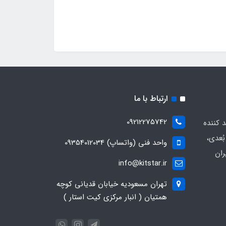
ارتباط با ما
09212275742
د کننده
ُعدی،
واحد فنی (واتساپ) 09354012034
ران
info@kitstar.ir
تهران مسعودیه خیابان قدیانی کوچه
همتیان ( انبار مرکزی کیت استار )