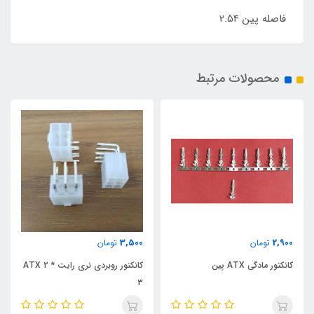
فاصله پین 2.54
محصولات مرتبط
3,500
2,900
تومان
تومان
کانکتور مادگی ATX پین
کانکتور روبردی نری رایت ATX 2 *
3