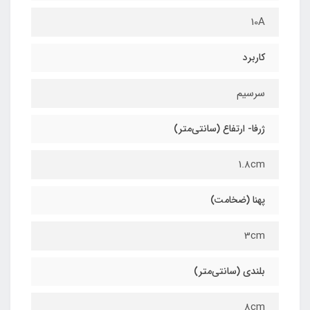
10A
کاربرد
سرسیم
ژرفا- ارتفاع (سانتی‌متر)
1.8cm
پهنا (ضخامت)
3cm
بلندی (سانتی‌متر)
8cm