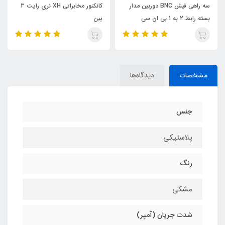
سه راهی فیش BNC دوربین مدار
کانکتور مخابراتی XH نری رایت 3
بسته رابط 2 به 1 بی ان سی
پین
مشخصات
دیدگاه‌ها
جنس
پلاستیکی
رنگ
مشکی
شدت جریان (آمپر)