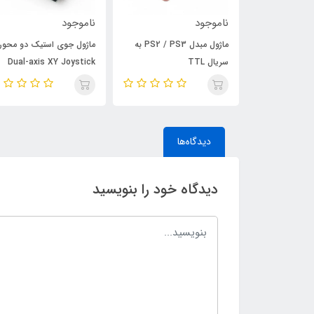
ناموجود
ناموجود
ماژول مبدل PS2 / PS3 به
ماژول جوی استیک دو محوره
کی پد فلت 4*1- صفحه کلید
Dual-axis XY Joystick
دیدگاه‌ها
دیدگاه خود را بنویسید