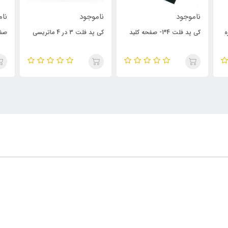
ناموجود
ناموجود
نا
کی پد فلت 3 در 4 ماتریسی
صفحه کلید ماتریسی 4*4
تا