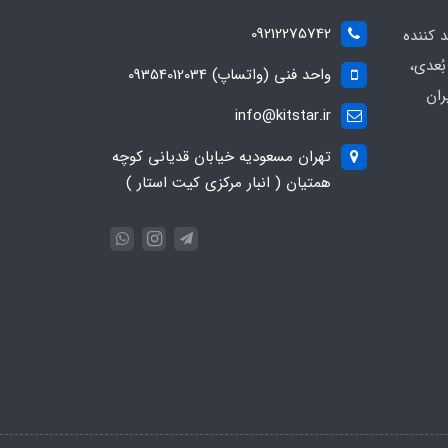
09212275742
د کننده
ُعدی،
واحد فنی (واتساپ) 09354012034
ران
info@kitstar.ir
تهران مسعودیه خیابان قدیانی کوچه
همتیان ( انبار مرکزی کیت استار )