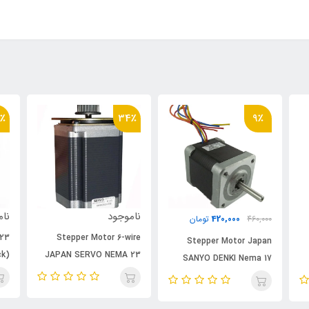
٪
34٪
9٪
ناموجود
نام
420,000
460,000
تومان
 23
Stepper Motor 6-wire
Stepper Motor Japan
ck)
JAPAN SERVO NEMA 23
SANYO DENKI Nema 17
(Stock)