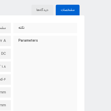
مشخصات
دیدگاه‌ها
نکته
مشخص
.7 A
Parameters
V DC
1.8 / step
6-wire lead
9 mm
2 mm