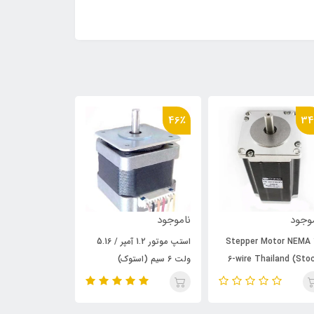
37٪
46٪
34
وجود
ناموجود
ناموجود
Stepper Motor NEMA
استپ موتور 1.2 آمپر / 5.16
Motor BYGH403
6-wire Thailand (Sto
ولت 6 سیم (استوک)
1.65A (Stock)