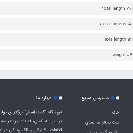
total length 7
axis diameter 
axis length 1
weight 0.4
دسترسی سریع
درباره ما
فروشگاه "
کیت استار
" بزرگترین تولی
خانه
پرینتر سه بُعدی، قطعات پرینتر سه ب
کیت پرینتر سه بعدی
قطعات مکانیکی و الکترونیکی در ای
الکترونیک و رباتیک