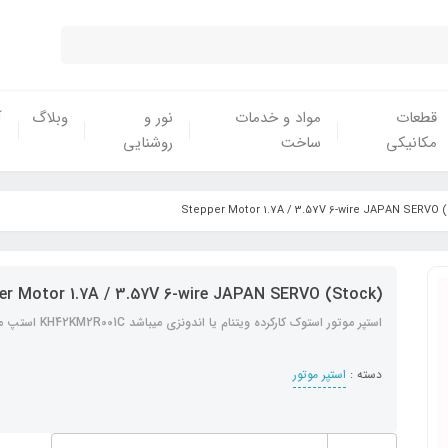
قطعات
مواد و خدمات
نور و
وبلاگ
آ
مکانیکی
ساخت
روشنایی
Stepper Motor 1.7A / 3.57V 6-wire JAPAN SERVO 
er Motor 1.7A / 3.57V 6-wire JAPAN SERVO (Stock)
استپر موتور استوک کارکرده ویتنام یا اندونزی میباشد KH42KM2R001C استپ موتور
دسته :
استپر موتور