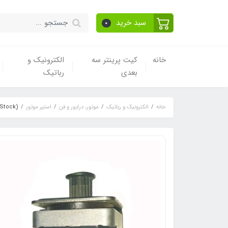
سبد خرید
0
خانه
کیت پرینتر سه
الکترونیک و
بعدی
رباتیک
خانه
الکترونیک و رباتیک
موتور، درایور و فن
استپر موتور
(Stock)