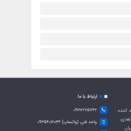
ارتباط با ما
09212275742
د کننده
ُعدی،
واحد فنی (واتساپ) 09354012034
ران