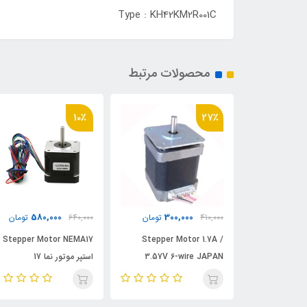
Type : KH42KM2R001C
محصولات مرتبط
10٪
27٪
580,000
300,000
410,000
تومان
640,000
تومان
ایلندی مدل
Stepper Motor 1.7A /
Stepper Motor NEMA17
3.57V 6-wire JAPAN
استپر موتور نما 17
SERVO Indonesia (Stock)